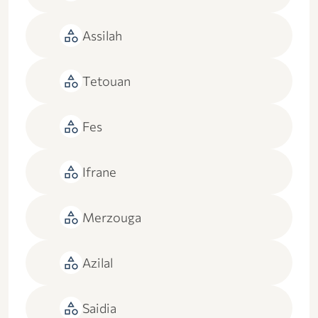
category
Assilah
category
Tetouan
category
Fes
category
Ifrane
category
Merzouga
category
Azilal
category
Saidia