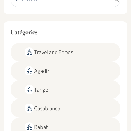
Catégories
category
Travel and Foods
category
Agadir
category
Tanger
category
Casablanca
category
Rabat