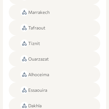
category
Marrakech
category
Tafraout
category
Tiznit
category
Ouarzazat
category
Alhoceima
category
Essaouira
category
Dakhla