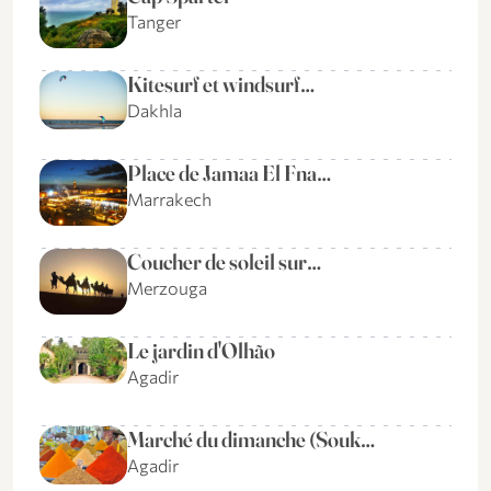
Tanger
Kitesurf et windsurf…
Dakhla
Place de Jamaa El Fna…
Marrakech
Coucher de soleil sur…
Merzouga
Le jardin d'Olhão
Agadir
Marché du dimanche (Souk…
Agadir