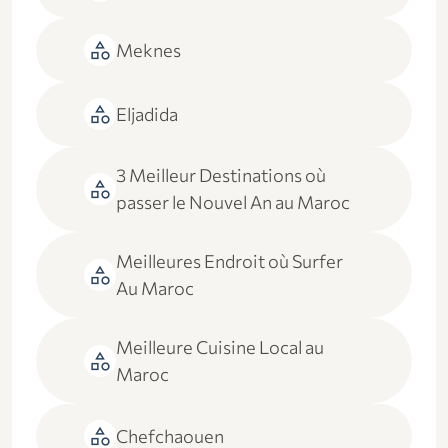
category
Meknes
category
Eljadida
3 Meilleur Destinations où
category
passer le Nouvel An au Maroc
Meilleures Endroit où Surfer
category
Au Maroc
Meilleure Cuisine Local au
category
Maroc
category
Chefchaouen