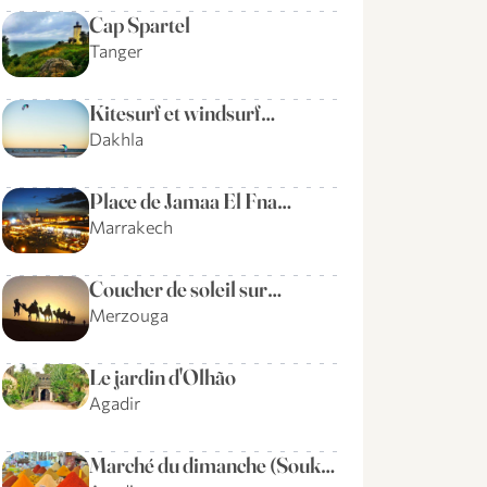
Cap Spartel
Tanger
Kitesurf et windsurf…
Dakhla
Place de Jamaa El Fna…
Marrakech
Coucher de soleil sur…
Merzouga
Le jardin d'Olhão
Agadir
Marché du dimanche (Souk…