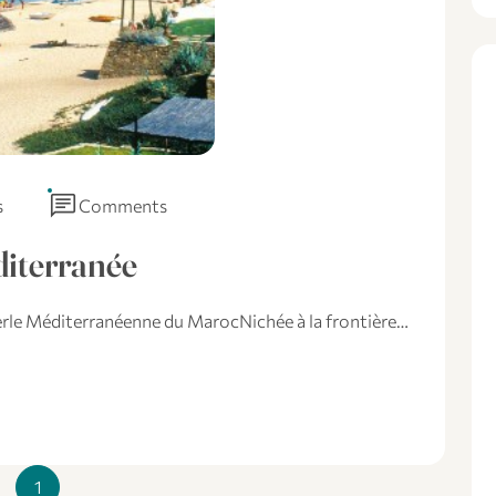
chat
s
Comments
éditerranée
Perle Méditerranéenne du MarocNichée à la frontière…
1