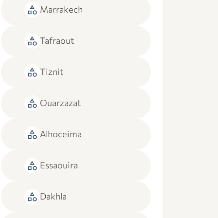
category
Marrakech
category
Tafraout
category
Tiznit
category
Ouarzazat
category
Alhoceima
category
Essaouira
category
Dakhla