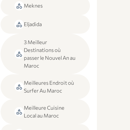
category
Meknes
category
Eljadida
3 Meilleur
Destinations où
category
passer le Nouvel An au
Maroc
Meilleures Endroit où
category
Surfer Au Maroc
Meilleure Cuisine
category
Local au Maroc