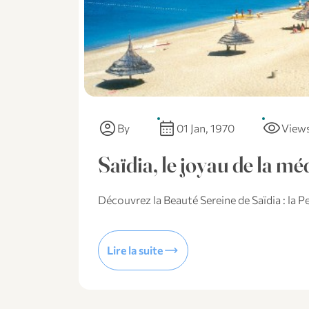
account_circle
calendar_month
visibility
By
01 Jan, 1970
View
Saïdia, le joyau de la m
Découvrez la Beauté Sereine de Saïdia : la 
trending_flat
Lire la suite