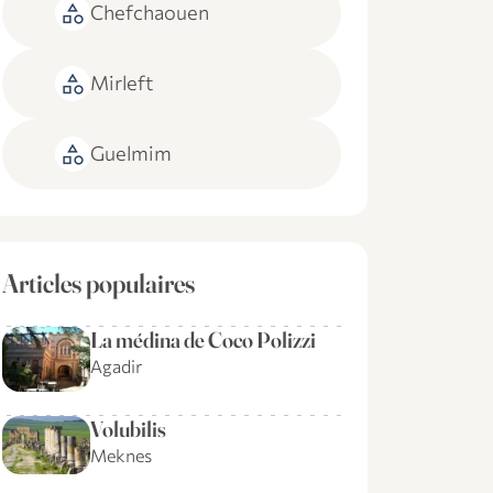
category
Chefchaouen
category
Mirleft
category
Guelmim
Articles populaires
La médina de Coco Polizzi
Agadir
Volubilis
Meknes