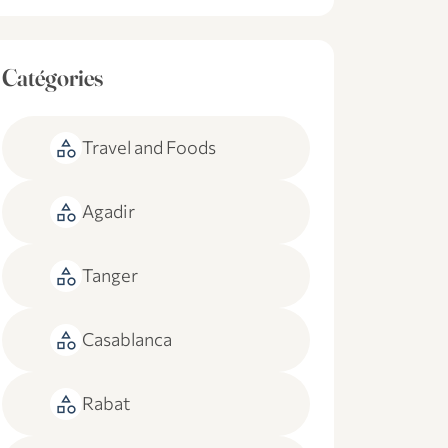
Catégories
category
Travel and Foods
category
Agadir
category
Tanger
category
Casablanca
category
Rabat