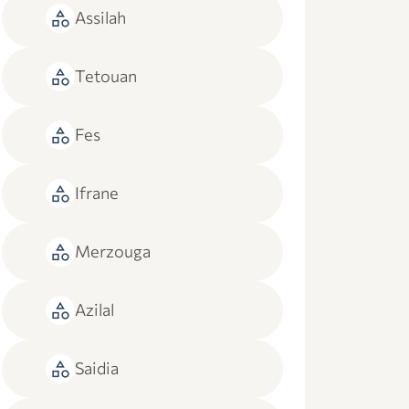
category
Assilah
category
Tetouan
category
Fes
category
Ifrane
category
Merzouga
category
Azilal
category
Saidia