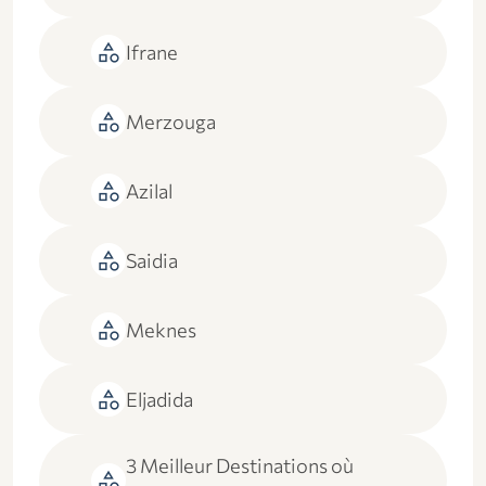
category
Ifrane
category
Merzouga
category
Azilal
category
Saidia
category
Meknes
category
Eljadida
3 Meilleur Destinations où
category