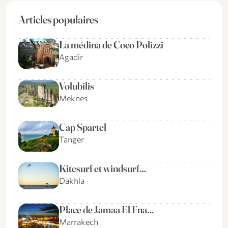
Articles populaires
La médina de Coco Polizzi
Agadir
Volubilis
Meknes
Cap Spartel
Tanger
Kitesurf et windsurf…
Dakhla
Place de Jamaa El Fna…
Marrakech