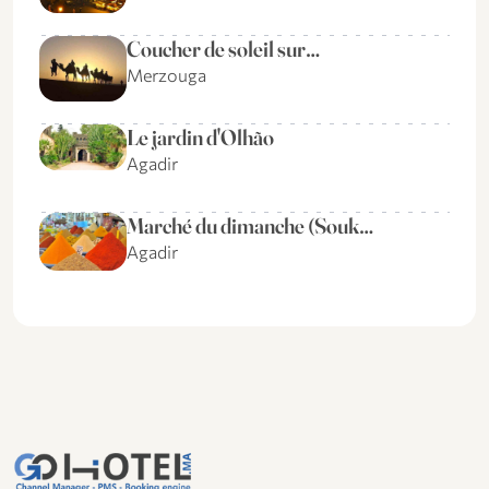
Coucher de soleil sur…
Merzouga
Le jardin d'Olhão
Agadir
Marché du dimanche (Souk…
Agadir