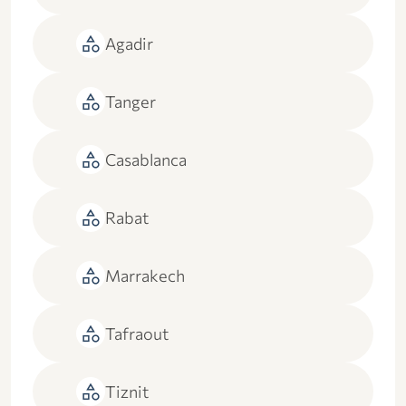
category
Agadir
category
Tanger
category
Casablanca
category
Rabat
category
Marrakech
category
Tafraout
category
Tiznit