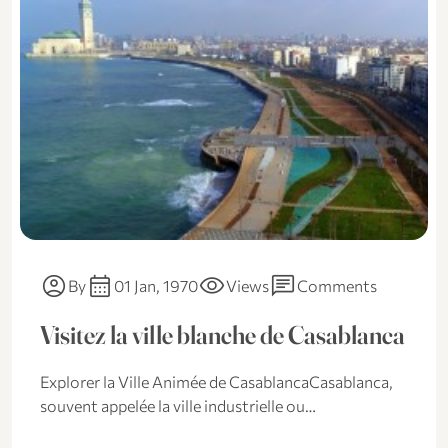
account_circle
calendar_month
visibility
chat
By
01 Jan, 1970
Views
Comments
Visitez la ville blanche de Casablanca
Explorer la Ville Animée de CasablancaCasablanca,
souvent appelée la ville industrielle ou…