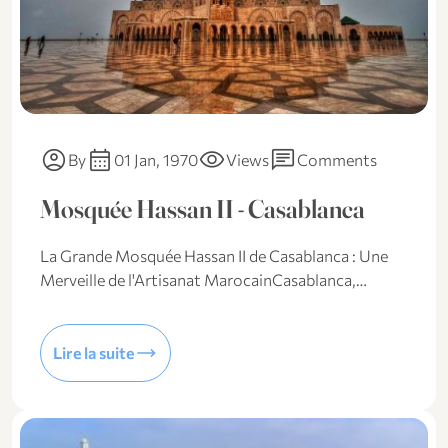
account_circle
calendar_month
visibility
chat
By
01 Jan, 1970
Views
Comments
Mosquée Hassan II - Casablanca
La Grande Mosquée Hassan II de Casablanca : Une
Merveille de l'Artisanat MarocainCasablanca,…
trending_flat
Lire la suite