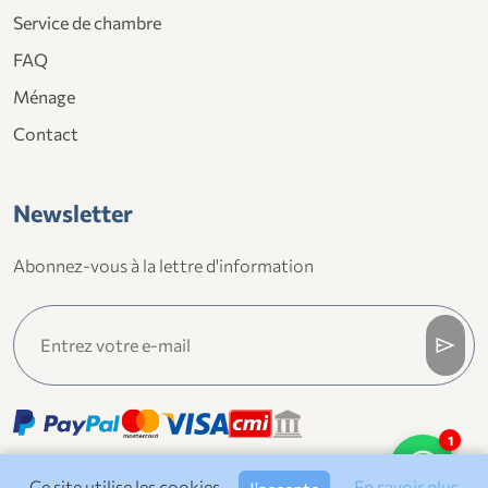
Service de chambre
FAQ
Ménage
Contact
Newsletter
Abonnez-vous à la lettre d'information
send
1
Ce site utilise les cookies.
En savoir plus