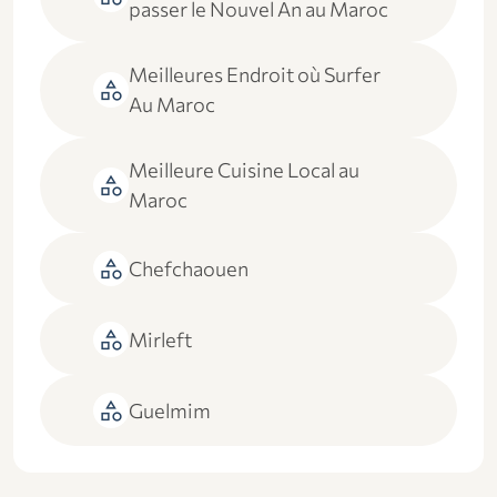
passer le Nouvel An au Maroc
Meilleures Endroit où Surfer
category
Au Maroc
Meilleure Cuisine Local au
category
Maroc
category
Chefchaouen
category
Mirleft
category
Guelmim