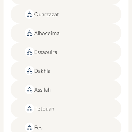
category
Ouarzazat
category
Alhoceima
category
Essaouira
category
Dakhla
category
Assilah
category
Tetouan
category
Fes