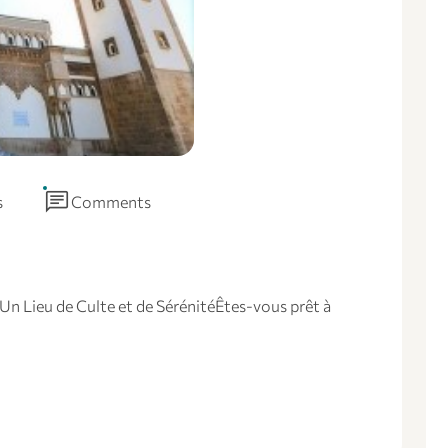
chat
s
Comments
n Lieu de Culte et de SérénitéÊtes-vous prêt à