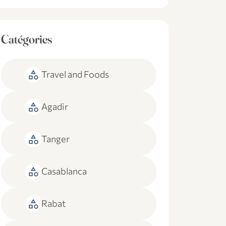
Catégories
category
Travel and Foods
category
Agadir
category
Tanger
category
Casablanca
category
Rabat