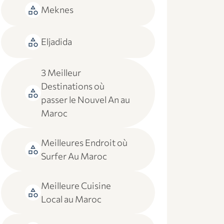
category
Meknes
category
Eljadida
3 Meilleur
Destinations où
category
passer le Nouvel An au
Maroc
Meilleures Endroit où
category
Surfer Au Maroc
Meilleure Cuisine
category
Local au Maroc