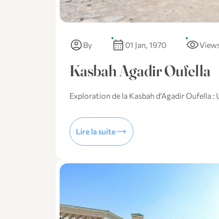
account_circle
calendar_month
visibility
By
01 Jan, 1970
View
Kasbah Agadir Oufella
Exploration de la Kasbah d'Agadir Oufella :
trending_flat
Lire la suite