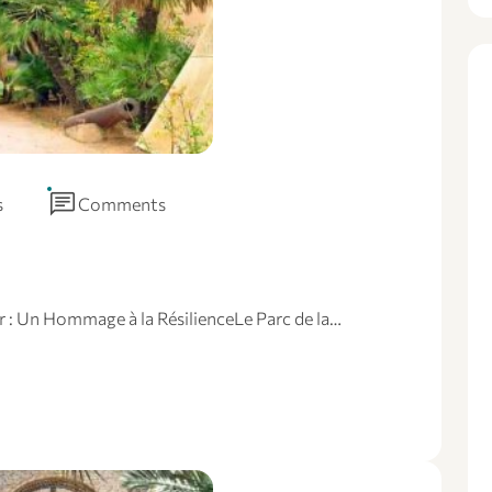
chat
s
Comments
r : Un Hommage à la RésilienceLe Parc de la…