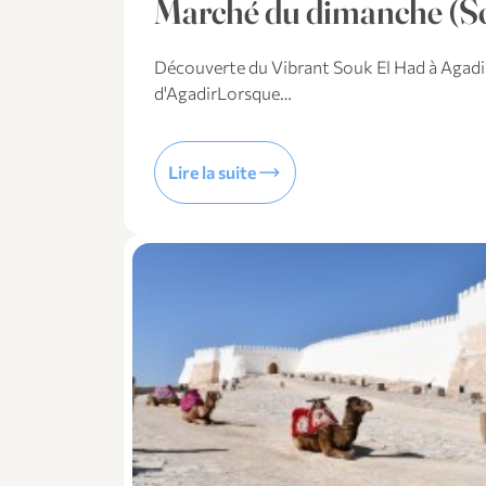
Marché du dimanche (S
Découverte du Vibrant Souk El Had à Aga
d'AgadirLorsque…
trending_flat
Lire la suite