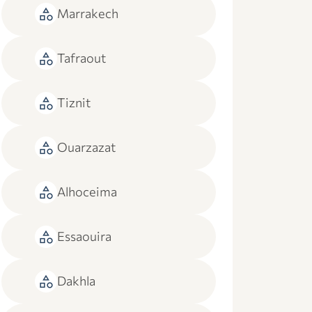
category
Marrakech
category
Tafraout
category
Tiznit
category
Ouarzazat
category
Alhoceima
category
Essaouira
category
Dakhla