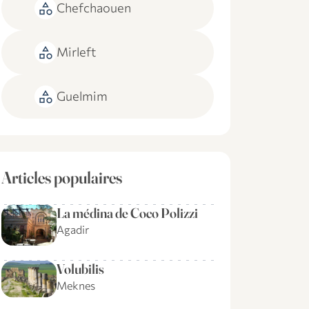
category
Chefchaouen
category
Mirleft
category
Guelmim
Articles populaires
La médina de Coco Polizzi
Agadir
Volubilis
Meknes