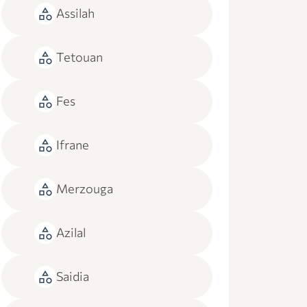
category
Assilah
category
Tetouan
category
Fes
category
Ifrane
category
Merzouga
category
Azilal
category
Saidia