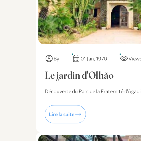
account_circle
calendar_month
visibility
By
01 Jan, 1970
View
Le jardin d'Olhão
Découverte du Parc de la Fraternité d'Agadi
trending_flat
Lire la suite