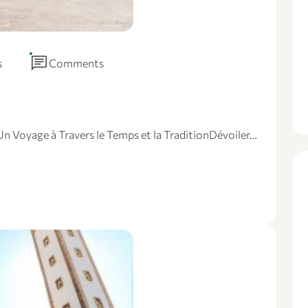
chat
s
Comments
 Un Voyage à Travers le Temps et la TraditionDévoiler…