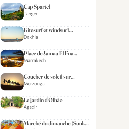
Cap Spartel
Tanger
Kitesurf et windsurf…
Dakhla
Place de Jamaa El Fna…
Marrakech
Coucher de soleil sur…
Merzouga
Le jardin d'Olhão
Agadir
Marché du dimanche (Souk…