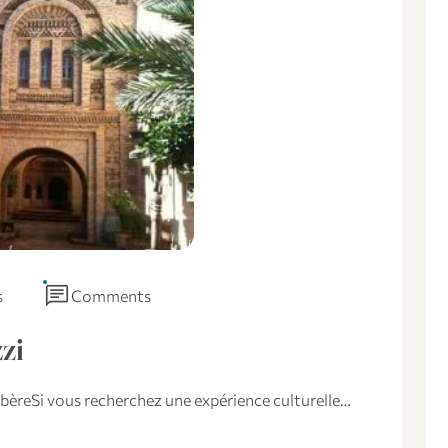
chat
s
Comments
zi
rbèreSi vous recherchez une expérience culturelle…