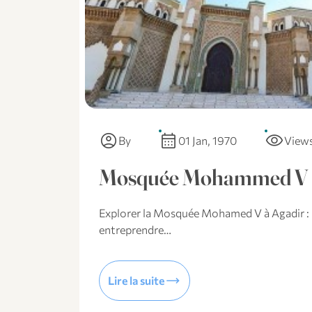
account_circle
calendar_month
visibility
By
01 Jan, 1970
View
Mosquée Mohammed V
Explorer la Mosquée Mohamed V à Agadir : U
entreprendre…
trending_flat
Lire la suite