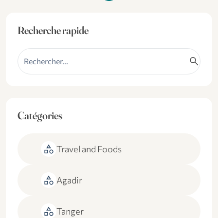
Recherche rapide
search
Catégories
category
Travel and Foods
category
Agadir
category
Tanger