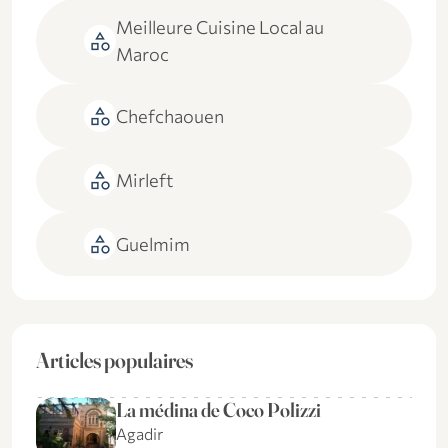
Meilleure Cuisine Local au
category
Maroc
category
Chefchaouen
category
Mirleft
category
Guelmim
Articles populaires
La médina de Coco Polizzi
Agadir