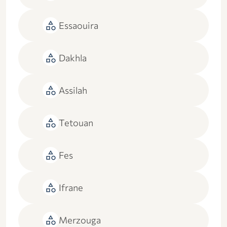
category
Essaouira
category
Dakhla
category
Assilah
category
Tetouan
category
Fes
category
Ifrane
category
Merzouga