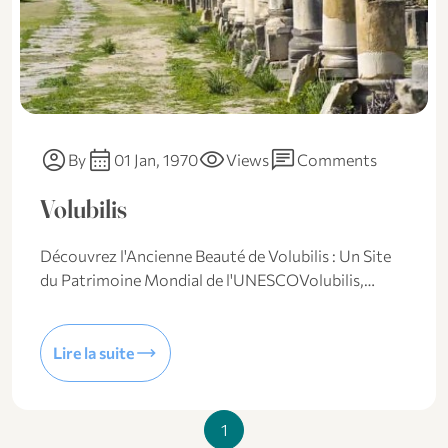
account_circle
calendar_month
visibility
chat
By
01 Jan, 1970
Views
Comments
Volubilis
Découvrez l'Ancienne Beauté de Volubilis : Un Site
du Patrimoine Mondial de l'UNESCOVolubilis,…
trending_flat
Lire la suite
1