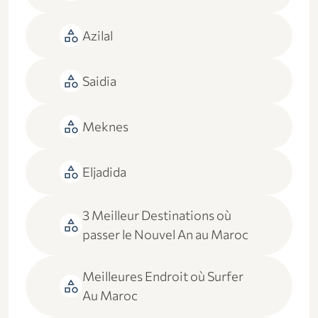
category
Azilal
category
Saidia
category
Meknes
category
Eljadida
3 Meilleur Destinations où
category
passer le Nouvel An au Maroc
Meilleures Endroit où Surfer
category
Au Maroc