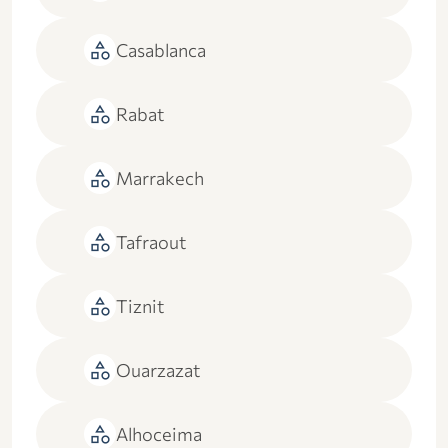
category
Casablanca
category
Rabat
category
Marrakech
category
Tafraout
category
Tiznit
category
Ouarzazat
category
Alhoceima