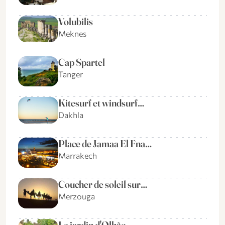
Volubilis
Meknes
Cap Spartel
Tanger
Kitesurf et windsurf…
Dakhla
Place de Jamaa El Fna…
Marrakech
Coucher de soleil sur…
Merzouga
Le jardin d'Olhão