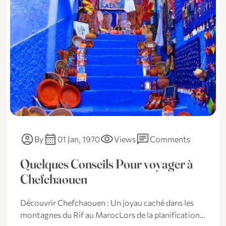
account_circle
calendar_month
visibility
chat
By
01 Jan, 1970
Views
Comments
Quelques Conseils Pour voyager à
Chefchaouen
Découvrir Chefchaouen : Un joyau caché dans les
montagnes du Rif au MarocLors de la planification…