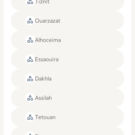
category
Tiznit
category
Ouarzazat
category
Alhoceima
category
Essaouira
category
Dakhla
category
Assilah
category
Tetouan