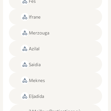
category
Fes
category
Ifrane
category
Merzouga
category
Azilal
category
Saidia
category
Meknes
category
Eljadida