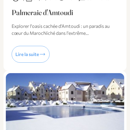
Palmeraie d'Amtoudi
Explorer l'oasis cachée d'Amtoudi : un paradis au
cœur du MarocNiché dans l'extrême…
trending_flat
Lire la suite