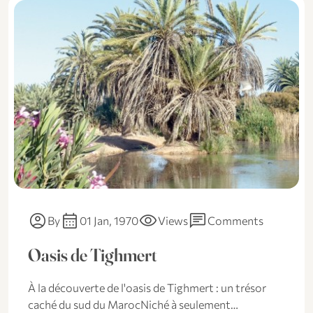
account_circle
calendar_month
visibility
chat
By
01 Jan, 1970
Views
Comments
Oasis de Tighmert
À la découverte de l'oasis de Tighmert : un trésor
caché du sud du MarocNiché à seulement…