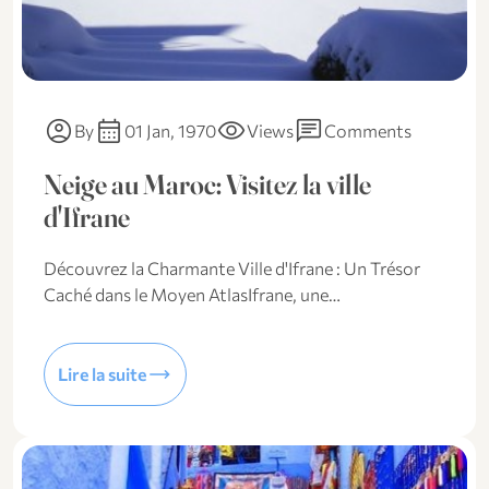
account_circle
calendar_month
visibility
chat
By
01 Jan, 1970
Views
Comments
Neige au Maroc: Visitez la ville
d'Ifrane
Découvrez la Charmante Ville d'Ifrane : Un Trésor
Caché dans le Moyen AtlasIfrane, une…
trending_flat
Lire la suite