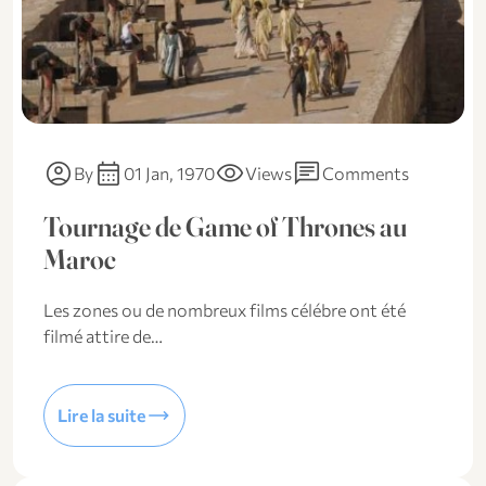
account_circle
calendar_month
visibility
chat
By
01 Jan, 1970
Views
Comments
Tournage de Game of Thrones au
Maroc
Les zones ou de nombreux films célébre ont été
filmé attire de…
trending_flat
Lire la suite