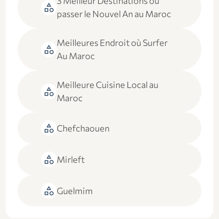
3 Meilleur Destinations où
category
passer le Nouvel An au Maroc
Meilleures Endroit où Surfer
category
Au Maroc
Meilleure Cuisine Local au
category
Maroc
category
Chefchaouen
category
Mirleft
category
Guelmim