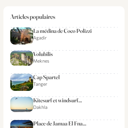
Articles populaires
La médina de Coco Polizzi
Agadir
Volubilis
Meknes
Cap Spartel
Tanger
Kitesurf et windsurf…
Dakhla
Place de Jamaa El Fna…