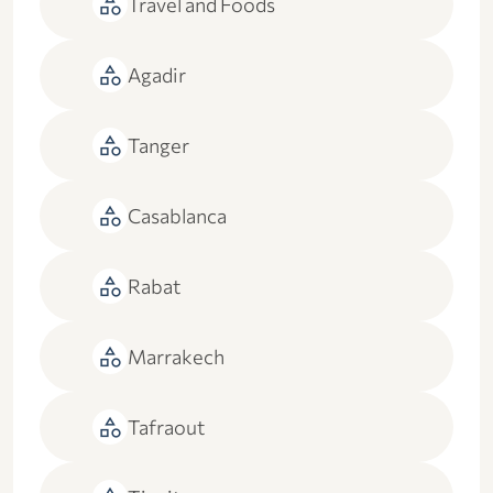
category
Travel and Foods
category
Agadir
category
Tanger
category
Casablanca
category
Rabat
category
Marrakech
category
Tafraout